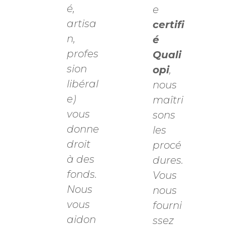
é,
e
artisa
certifi
n,
é
profes
Quali
sion
opi
,
libéral
nous
e)
maîtri
vous
sons
donne
les
droit
procé
à des
dures.
fonds.
Vous
Nous
nous
vous
fourni
aidon
ssez