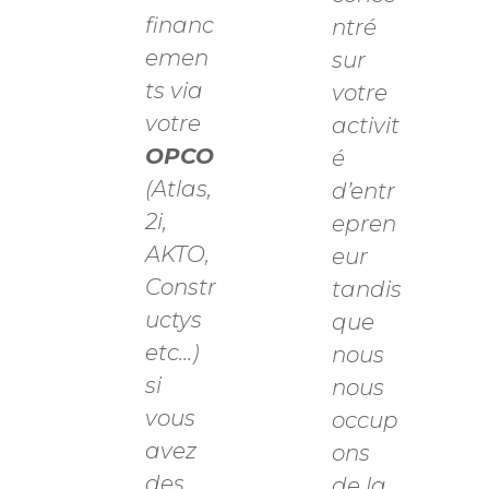
financ
ntré
emen
sur
ts via
votre
votre
activit
OPCO
é
(Atlas,
d’entr
2i,
epren
AKTO,
eur
Constr
tandis
uctys
que
etc…)
nous
si
nous
vous
occup
avez
ons
des
de la