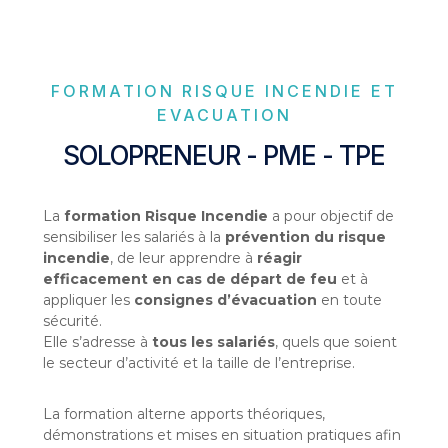
p
r
i
s
e
FORMATION RISQUE INCENDIE ET
EVACUATION
SOLOPRENEUR - PME - TPE
La
formation Risque Incendie
a pour objectif de
sensibiliser les salariés à la
prévention du risque
incendie
, de leur apprendre à
réagir
efficacement en cas de départ de feu
et à
appliquer les
consignes d’évacuation
en toute
sécurité.
Elle s’adresse à
tous les salariés
, quels que soient
le secteur d’activité et la taille de l’entreprise.
La formation alterne apports théoriques,
démonstrations et mises en situation pratiques afin