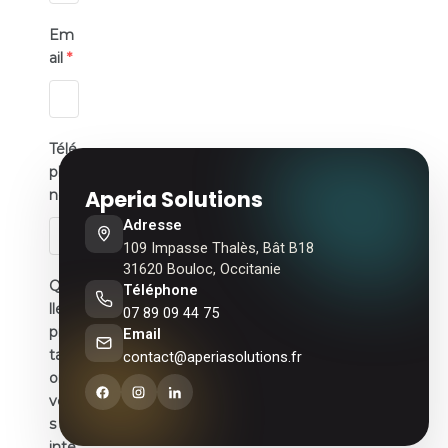
Em
ail
*
Télé
pho
Aperia Solutions
ne
*
Adresse
109 Impasse Thalès, Bât B18
31620 Bouloc, Occitanie
Que
Téléphone
lle
07 89 09 44 75
pres
Email
tati
contact@aperiasolutions.fr
on
vou
s
inté