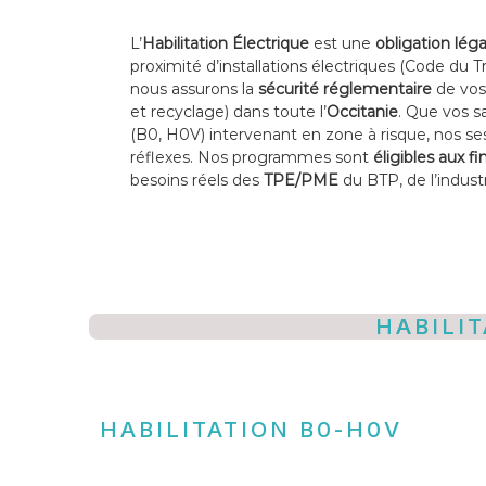
e
L’
Habilitation Électrique
est une
obligation léga
e
proximité d’installations électriques (Code du Tr
n
nous assurons la
sécurité réglementaire
de vos 
t
et recyclage) dans toute l’
Occitanie
. Que vos s
r
(B0, H0V) intervenant en zone à risque, nos ses
e
réflexes. Nos programmes sont
éligibles aux 
p
besoins réels des
TPE/PME
du BTP, de l’indust
r
i
s
e
HABILI
HABILITATION B0-H0V