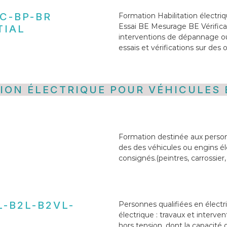
BC-BP-BR
Formation Habilitation électr
Essai BE Mesurage BE Vérificat
TIAL
interventions de dépannage o
essais et vérifications sur des
TION ÉLECTRIQUE POUR VÉHICULES 
Formation destinée aux person
des des véhicules ou engins é
consignés.(peintres, carrossier
L-B2L-B2VL-
Personnes qualifiées en électri
électrique : travaux et interv
hors tension, dont la capacité