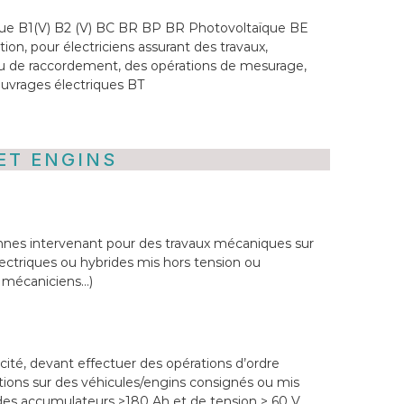
ique B1(V) B2 (V) BC BR BP BR Photovoltaïque BE
ion, pour électriciens assurant des travaux,
u de raccordement, des opérations de mesurage,
 ouvrages électriques BT
ET ENGINS
nes intervenant pour des travaux mécaniques sur
lectriques ou hybrides mis hors tension ou
, mécaniciens…)
cité, devant effectuer des opérations d’ordre
entions sur des véhicules/engins consignés ou mis
 des accumulateurs >180 Ah et de tension > 60 V