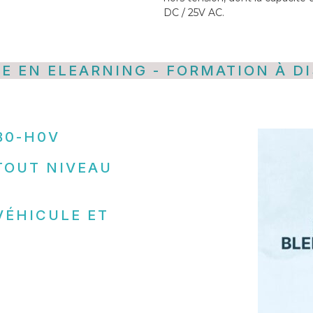
DC / 25V AC.
UE EN ELEARNING - FORMATION À D
B0-H0V
TOUT NIVEAU
VÉHICULE ET