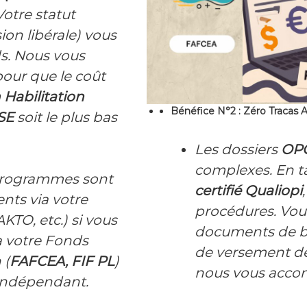
otre statut
sion libérale) vous
s. Nous vous
pour que le coût
 Habilitation
Bénéfice N°2 : Zéro Tracas Ad
SE
soit le plus bas
Les dossiers
OP
complexes. En t
rogrammes sont
certifié Qualiopi
nts via votre
procédures. Vous
AKTO, etc.) si vous
documents de ba
ia votre Fonds
de versement de
 (
FAFCEA, FIF PL
)
nous vous accom
r indépendant.