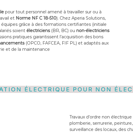
le
pour tout personnel amené à travailler sur ou à
avail et
Norme NF C 18-510
). Chez Aperia Solutions,
équipes grâce à des formations certifiantes (initiale
alariés soient
électriciens
(BR, BC) ou
non-électriciens
sions pratiques garantissent l’acquisition des bons
financements
(OPCO, FAFCEA, FIF PL) et adaptés aux
rie et de la maintenance
TATION ÉLECTRIQUE POUR NON ÉLEC
Travaux d’ordre non électriqu
plomberie, serrurerie, peinture
surveillance des locaux, des ch