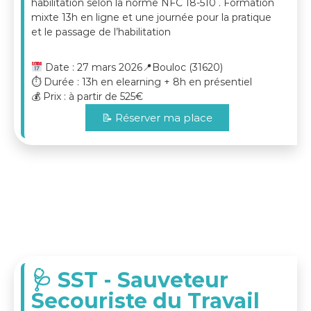
habilitation selon la norme NFC 18-510 . Formation
Elle concerne notamment les
techniciens de
mixte 13h en ligne et une journée pour la pratique
maintenance, mécaniciens habilités,
et le passage de l’habilitation
électriciens automobiles, responsables
d’atelier, chefs d’équipe, chargés
Date : 27 mars 2026
📍Bouloc (31620)
d’intervention ou de consignation
, intervenant
⏱️ Durée : 13h en elearning + 8h en présentiel
sur des
systèmes haute et basse tension
💰 Prix : à partir de 525€
embarqués
(batteries, convertisseurs, moteurs
électriques).
📝 Réserver ma place
Cette formation permet de maîtriser les
risques
spécifiques liés à la traction électrique
, de
respecter les
procédures de sécurité
, et
d’intervenir en conformité avec les
rôles et
responsabilités associés aux habilitations
électriques “L”
.
🩺 SST - Sauveteur
Secouriste du Travail