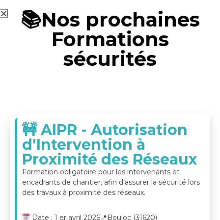
📚Nos prochaines
A
L
a
P
Formations
s
E
o
R
l
sécurités
u
I
t
A
i
JE RÉSERVE MA FORMATION
S
o
n
O
p
L
o
U
u
🚧 AIPR - Autorisation
r
T
v
d'Intervention à
I
o
Proximité des Réseaux
O
t
r
N
Formation obligatoire pour les intervenants et
e
S
encadrants de chantier, afin d’assurer la sécurité lors
e
n
des travaux à proximité des réseaux.
t
r
Date : 1 er avril 2026
📍Bouloc (31620)
e