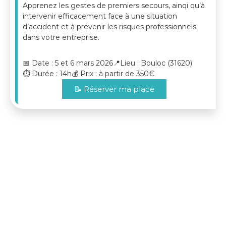
Apprenez les gestes de premiers secours, ainqi qu’à
intervenir efficacement face à une situation
d’accident et à prévenir les risques professionnels
dans votre entreprise.
📅 Date : 5 et 6 mars 2026
📍Lieu : Bouloc (31620)
⏱️ Durée : 14h
💰 Prix : à partir de 350€
📝 Réserver ma place
B1L,B1VL,B1XL B2L B2VL,B2XL,BRL,
BEL, B2XL, BCL
Public :Personnes qualifiées en électricité,
devant effectuer des opérations d'ordre
électrique : travaux et interventions sur des
véhicules/engins consignés ou mis hors tension,
dont la capacité des accumulateurs >180 Ah et