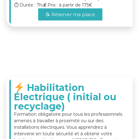
p
⏱️ Durée : 7h
💰 Prix : à partir de 175€
r
📝 Réserver ma place
i
s
e
FORMATION HABILITATION
ÉLECTRIQUE VÉHICULES ET
ENGINS ÉLECTRIQUES B1L – B1VL
– B1XL – B2L – B2VL – B2XL – BRL
– BEL – BCL
SOLOPRENEUR - PME - TPE
Habilitation
La
formation habilitation électrique véhicules
Électrique ( initial ou
et engins électriques
s’adresse aux
personnels
électriciens ou assimilés
amenés à
réaliser,
recyclage)
encadrer ou sécuriser des opérations d’ordre
Formation obligatoire pour tous les professionnels
électrique
sur ou à proximité de
véhicules et
amenés à travailler à proximité ou sur des
engins électriques ou hybrides
, conformément
installations électriques. Vous apprendrez à
à la
norme NF C 18-550
.
intervenir en toute sécurité et à obtenir votre