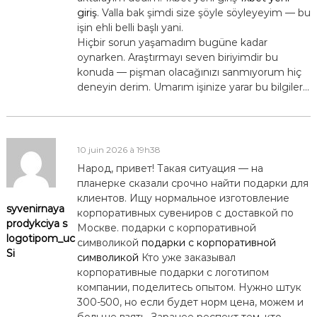
giriş
. Valla bak şimdi size şöyle söyleyeyim — bu
işin ehli belli başlı yani.
Hiçbir sorun yaşamadım bugüne kadar
oynarken. Araştırmayı seven biriyimdir bu
konuda — pişman olacağınızı sanmıyorum hiç
deneyin derim. Umarım işinize yarar bu bilgiler…
10 juin 2026 à 19h38
Народ, привет! Такая ситуация — на
планерке сказали срочно найти подарки для
клиентов. Ищу нормальное изготовление
syvenirnaya
корпоративных сувениров с доставкой по
prodykciya s
Москве. подарки с корпоративной
logotipom_uc
символикой
подарки с корпоративной
Si
символикой
Кто уже заказывал
корпоративные подарки с логотипом
компании, поделитесь опытом. Нужно штук
300-500, но если будет норм цена, можем и
больше взять. Заранее респект тем, кто