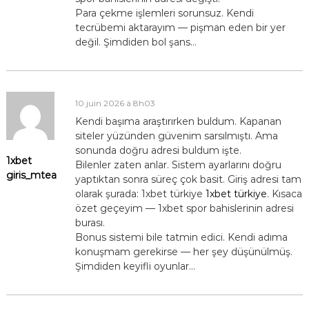
Para çekme işlemleri sorunsuz. Kendi
tecrübemi aktarayım — pişman eden bir yer
değil. Şimdiden bol şans…
10 juin 2026 à 8h03
Kendi başıma araştırırken buldum. Kapanan
siteler yüzünden güvenim sarsılmıştı. Ama
sonunda doğru adresi buldum işte.
1xbet
Bilenler zaten anlar. Sistem ayarlarını doğru
giris_mtea
yaptıktan sonra süreç çok basit. Giriş adresi tam
olarak şurada: 1xbet türkiye
1xbet türkiye
. Kısaca
özet geçeyim — 1xbet spor bahislerinin adresi
burası.
Bonus sistemi bile tatmin edici. Kendi adıma
konuşmam gerekirse — her şey düşünülmüş.
Şimdiden keyifli oyunlar…