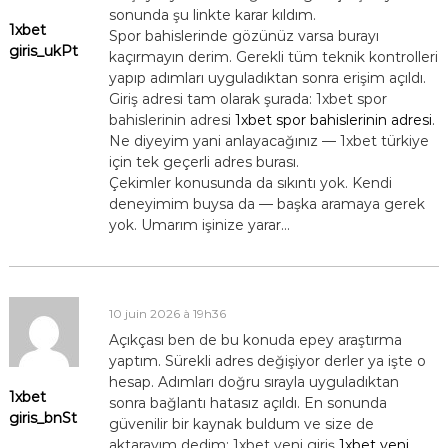
sonunda şu linkte karar kıldım.
1xbet
Spor bahislerinde gözünüz varsa burayı
giris_ukPt
kaçırmayın derim. Gerekli tüm teknik kontrolleri
yapıp adımları uyguladıktan sonra erişim açıldı.
Giriş adresi tam olarak şurada: 1xbet spor
bahislerinin adresi
1xbet spor bahislerinin adresi
.
Ne diyeyim yani anlayacağınız — 1xbet türkiye
için tek geçerli adres burası.
Çekimler konusunda da sıkıntı yok. Kendi
deneyimim buysa da — başka aramaya gerek
yok. Umarım işinize yarar…
10 juin 2026 à 19h36
Açıkçası ben de bu konuda epey araştırma
yaptım. Sürekli adres değişiyor derler ya işte o
hesap. Adımları doğru sırayla uyguladıktan
1xbet
sonra bağlantı hatasız açıldı. En sonunda
giris_bnSt
güvenilir bir kaynak buldum ve size de
aktarayım dedim: 1xbet yeni giriş
1xbet yeni