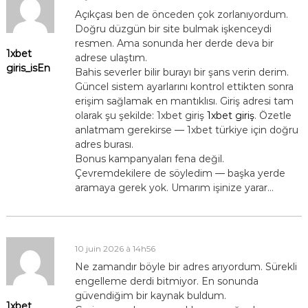
Açıkçası ben de önceden çok zorlanıyordum.
Doğru düzgün bir site bulmak işkenceydi
resmen. Ama sonunda her derde deva bir
1xbet
adrese ulaştım.
giris_isEn
Bahis severler bilir burayı bir şans verin derim.
Güncel sistem ayarlarını kontrol ettikten sonra
erişim sağlamak en mantıklısı. Giriş adresi tam
olarak şu şekilde: 1xbet giriş
1xbet giriş
. Özetle
anlatmam gerekirse — 1xbet türkiye için doğru
adres burası.
Bonus kampanyaları fena değil.
Çevremdekilere de söyledim — başka yerde
aramaya gerek yok. Umarım işinize yarar…
10 juin 2026 à 14h56
Ne zamandır böyle bir adres arıyordum. Sürekli
engelleme derdi bitmiyor. En sonunda
güvendiğim bir kaynak buldum.
1xbet