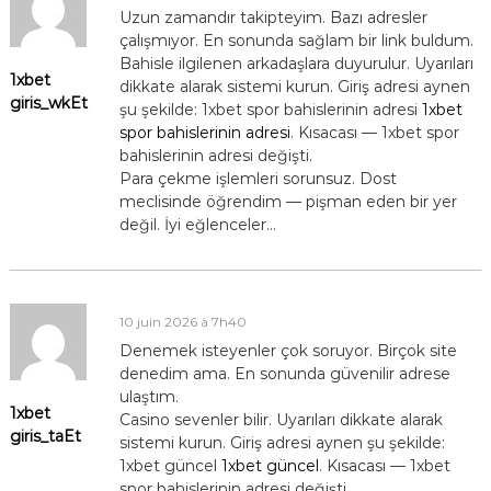
Uzun zamandır takipteyim. Bazı adresler
çalışmıyor. En sonunda sağlam bir link buldum.
Bahisle ilgilenen arkadaşlara duyurulur. Uyarıları
1xbet
dikkate alarak sistemi kurun. Giriş adresi aynen
giris_wkEt
şu şekilde: 1xbet spor bahislerinin adresi
1xbet
spor bahislerinin adresi
. Kısacası — 1xbet spor
bahislerinin adresi değişti.
Para çekme işlemleri sorunsuz. Dost
meclisinde öğrendim — pişman eden bir yer
değil. İyi eğlenceler…
10 juin 2026 à 7h40
Denemek isteyenler çok soruyor. Birçok site
denedim ama. En sonunda güvenilir adrese
ulaştım.
1xbet
Casino sevenler bilir. Uyarıları dikkate alarak
giris_taEt
sistemi kurun. Giriş adresi aynen şu şekilde:
1xbet güncel
1xbet güncel
. Kısacası — 1xbet
spor bahislerinin adresi değişti.