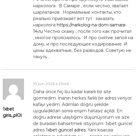
нарколога . В Самаре , если честно, хватает
шарлатанов . Нормальные контакты, кто
реально приезжает вот тут : заказать
нарколога
https://narkolog-na-dom-samara-
14.ru
Честно скажу , после того как прочитал
, многое прояснилось . И про снятие запоя на
дому, и про последующее кодирование. И
цены адекватные, без разводов. Советую не
тянуть .
10 juin 2026 à 21h43
Daha önce hiç bu kadar kararlı bir site
görmedim. İnanın herkes farklı bir adres veriyor
kafayı yedim. Adımları doğru şekilde
1xbet
uyguladıktan sonra erişim hatasız açıldı. En
giris_plOl
doğru adrese ulaştığımı düşünüyorum ve size
de buradan bahsetmek istiyorum: 1xbet güncel
adres
1xbet güncel adres
. Yani kısacası