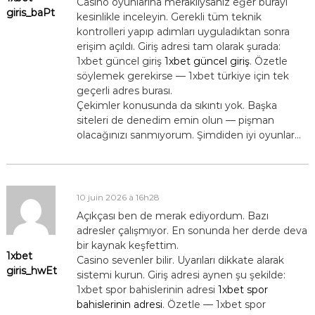
Casino oyunlarına meraklıysanız eğer burayı
giris_baPt
kesinlikle inceleyin. Gerekli tüm teknik
kontrolleri yapıp adımları uyguladıktan sonra
erişim açıldı. Giriş adresi tam olarak şurada:
1xbet güncel giriş
1xbet güncel giriş
. Özetle
söylemek gerekirse — 1xbet türkiye için tek
geçerli adres burası.
Çekimler konusunda da sıkıntı yok. Başka
siteleri de denedim emin olun — pişman
olacağınızı sanmıyorum. Şimdiden iyi oyunlar…
10 juin 2026 à 16h28
Açıkçası ben de merak ediyordum. Bazı
adresler çalışmıyor. En sonunda her derde deva
bir kaynak keşfettim.
1xbet
Casino sevenler bilir. Uyarıları dikkate alarak
giris_hwEt
sistemi kurun. Giriş adresi aynen şu şekilde:
1xbet spor bahislerinin adresi
1xbet spor
bahislerinin adresi
. Özetle — 1xbet spor