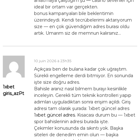
anlatmaya çalıştığım şu — casino sevenler için
ideal bir ortam var gerçekten.
bonus kampanyaları bile beklentimin
üzerindeydi. Kendi tecrübelerimi aktarıyorum
size — en çok güvendiğim adres burası oldu
artık. Umarım siz de memnun kalırsınız…
10 juin 2026 à 23h35
Açıkçası ben de bulana kadar çok uğraştım.
Sürekli engelleme derdi bitmiyor. En sonunda
işte size doğru adres.
1xbet
Bahisle aranız nasıl bilmem burayı kesinlikle
giris_azPt
inceleyin. Gerekli tüm teknik kontrolleri yapıp
adımları uyguladıktan sonra erişim açıldı. Giriş
adresi tam olarak şurada: 1xbet güncel adres
1xbet güncel adres
. Kısacası durum bu — 1xbet
spor bahislerinin adresi burada işte.
Çekimler konusunda da sıkıntı yok. Başka
siteleri de denedim emin olun — başka