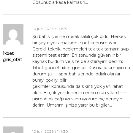
Gözünüz arkada kalmasın…
10 juin 2026 à 14h29
Şu bahis işlerine merak salalı çok oldu. Herkes
bir şey diyor ama kimse net konuşmuyor.
Gerekli teknik incelemeleri tek tek tamamlayıp
1xbet
sistemi test ettim. En sonunda güvenilir bir
giris_otSt
kaynak buldum ve size de aktarayım dedim:
1xbet güncel
1xbet güncel
. Kusura bakmayın da
durum şu — spor bahislerinde iddialı olanlar
burayı çok iyi bilir.
çekimler konusunda da sıkıntı yok yani rahat
olun. Birçok yer denedim emin olun yıllardır —
pişman olacağınızı sanmıyorum hiç deneyin
derim. Umarım işinize yarar bu bilgiler…
10 juin 2026 à 14h30