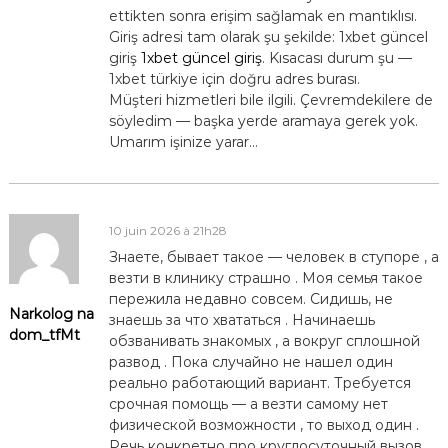
ettikten sonra erişim sağlamak en mantıklısı.
Giriş adresi tam olarak şu şekilde: 1xbet güncel
giriş
1xbet güncel giriş
. Kısacası durum şu —
1xbet türkiye için doğru adres burası.
Müşteri hizmetleri bile ilgili. Çevremdekilere de
söyledim — başka yerde aramaya gerek yok.
Umarım işinize yarar…
10 juin 2026 à 21h28
Знаете, бывает такое — человек в ступоре , а
везти в клинику страшно . Моя семья такое
пережила недавно совсем. Сидишь, не
Narkolog na
знаешь за что хвататься . Начинаешь
dom_tfMt
обзванивать знакомых , а вокруг сплошной
развод . Пока случайно не нашел один
реально работающий вариант. Требуется
срочная помощь — а везти самому нет
физической возможности , то выход один .
Речь конкретно про круглосуточный вызов