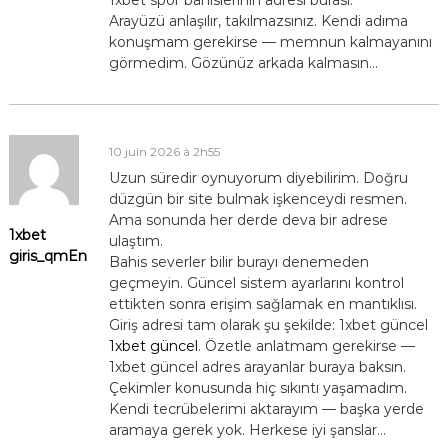
Arayüzü anlaşılır, takılmazsınız. Kendi adıma
konuşmam gerekirse — memnun kalmayanını
görmedim. Gözünüz arkada kalmasın…
10 juin 2026 à 2h55
Uzun süredir oynuyorum diyebilirim. Doğru
düzgün bir site bulmak işkenceydi resmen.
Ama sonunda her derde deva bir adrese
1xbet
ulaştım.
giris_qmEn
Bahis severler bilir burayı denemeden
geçmeyin. Güncel sistem ayarlarını kontrol
ettikten sonra erişim sağlamak en mantıklısı.
Giriş adresi tam olarak şu şekilde: 1xbet güncel
1xbet güncel
. Özetle anlatmam gerekirse —
1xbet güncel adres arayanlar buraya baksın.
Çekimler konusunda hiç sıkıntı yaşamadım.
Kendi tecrübelerimi aktarayım — başka yerde
aramaya gerek yok. Herkese iyi şanslar…