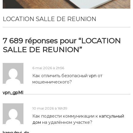
p
r
i
LOCATION SALLE DE REUNION
s
e
7 689 réponses pour “LOCATION
SALLE DE REUNION”
6 mai 2026 à 2h56
Как отличить безопасный
vpn
от
мошеннического?
vpn_gpMl
10 mai 2026 à 16h39
Как подвести коммуникации к
капсульный
дом
на удалённом участке?
kapsulnyj_do