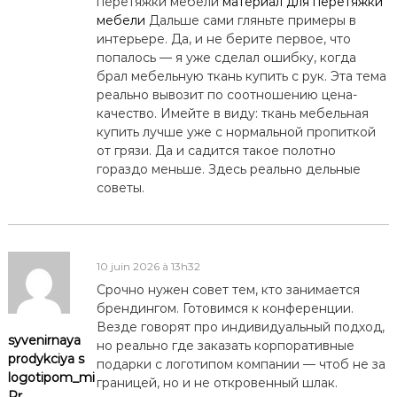
перетяжки мебели
материал для перетяжки
мебели
Дальше сами гляньте примеры в
интерьере. Да, и не берите первое, что
попалось — я уже сделал ошибку, когда
брал мебельную ткань купить с рук. Эта тема
реально вывозит по соотношению цена-
качество. Имейте в виду: ткань мебельная
купить лучше уже с нормальной пропиткой
от грязи. Да и садится такое полотно
гораздо меньше. Здесь реально дельные
советы.
10 juin 2026 à 13h32
Срочно нужен совет тем, кто занимается
брендингом. Готовимся к конференции.
Везде говорят про индивидуальный подход,
syvenirnaya
но реально где заказать корпоративные
prodykciya s
подарки с логотипом компании — чтоб не за
logotipom_mi
границей, но и не откровенный шлак.
Pr