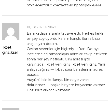
откликнется с контактами проверенными.
10 juin 2026 à 19h49
Bir arkadaşım ısrarla tavsiye etti. Herkes farklı
bir şey söylüyordu kafam karıştı. Sonra biraz
araştırayım dedim.
1xbet
Casino sevenler için biçilmiş kaftan. Detaylı
giris_ksel
incelemeleri tamamlayıp adımları takip ettikten
sonra her şey netleşti. Giriş adresi işte
karşınızda: 1xbet yeni giriş
1xbet yeni giriş
. Yani
anlayacağınız — 1xbet spor bahislerinin adresi
burada.
Arayüzü bile kullanışlı. Kimseye zararı
dokunmaz — başka bir yere ihtiyacınız kalmaz.
Gözünüz arkada kalmasın…