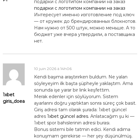
подарки с логотипом компании на заказ
подарки с логотипом компании на заказ
Интересует именно изготовление под ключ
— от кружек до брендированных блокнотов.
Нам нужно от 500 штук, можно меньше. А то
бюджет уже вчера утвердили, а поставщика
нет.
10 juin 2026 à 14h06
Kendi başıma araştırırken buldum. Ne yalan
söyleyeyim ilk başta şüpheyle yaklaştım. Ama
sonunda işe yarar bir link keşfettim.
1xbet
Merak edenler için söylüyorum. Sistem
giris_doea
ayarlarını doğru yaptıktan sonra süreç çok basit.
Giriş adresi tam olarak şurada: 1xbet güncel
adres
1xbet güncel adres
. Anlatacağım şu ki —
1xbet spor bahislerinin adresi burası.
Bonus sistemi bile tatmin edici. Kendi adıma
konuşmam gerekirse — her şey düşünülmüş.