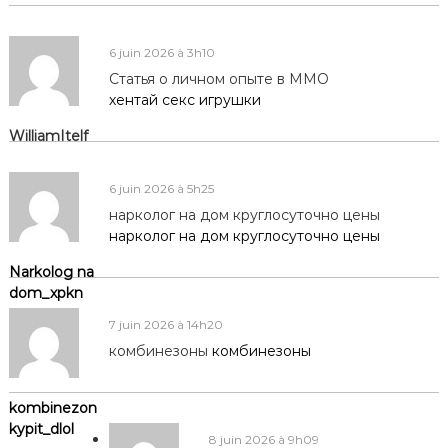
6 juin 2026 à 3h10
Статья о личном опыте в ММО
хентай секс игрушки
WilliamItelf
6 juin 2026 à 5h25
нарколог на дом круглосуточно цены
нарколог на дом круглосуточно цены
Narkolog na
dom_xpkn
7 juin 2026 à 14h20
комбинезоны
комбинезоны
kombinezon
kypit_dlol
8 juin 2026 à 9h09