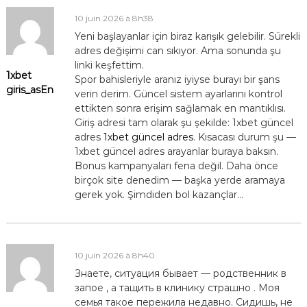
10 juin 2026 à 8h38
Yeni başlayanlar için biraz karışık gelebilir. Sürekli
adres değişimi can sıkıyor. Ama sonunda şu
linki keşfettim.
1xbet
Spor bahisleriyle aranız iyiyse burayı bir şans
giris_asEn
verin derim. Güncel sistem ayarlarını kontrol
ettikten sonra erişim sağlamak en mantıklısı.
Giriş adresi tam olarak şu şekilde: 1xbet güncel
adres
1xbet güncel adres
. Kısacası durum şu —
1xbet güncel adres arayanlar buraya baksın.
Bonus kampanyaları fena değil. Daha önce
birçok site denedim — başka yerde aramaya
gerek yok. Şimdiden bol kazançlar…
10 juin 2026 à 8h40
Знаете, ситуация бывает — родственник в
запое , а тащить в клинику страшно . Моя
семья такое пережила недавно. Сидишь, не