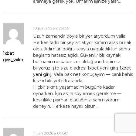
aramaya gerek yok. Umarım işinize yarar…
10 juin 2026 à 23h55
Uzun zamandır böyle bir yer arıyordum valla.
Herkes farklı bir şey anlatıyor kafam allak bullak
oldu. Adımları doğru sırayla uyguladıktan sonra
1xbet
bağlantı hatasız açıldı. Güvenilir bir kaynak
giris_vxkn
bulmanın ne kadar zor olduğunu hepimiz
biliyoruz işte size o adres: 1xbet yeni giriş
1xbet
yeni giriş
. Valla bak net konuşayım — canlı bahis
kısmı bile yeterli aslında.
Hiçbir sıkıntı yaşamadım bugüne kadar
oynarken. İşin aslını söylemek gerekirse —
kesinlikle pişman olacağınızı sanmıyorum
deneyin. Herkese hayırlı olsun…
11 juin 2026 à 0h00