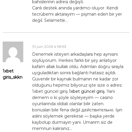
bahislerinin adresi değişti.
Canlı destek anında yardımcı oluyor. Kendi
tecrübemi aktarayım — pişman eden bir yer
değil. Selametle…
10 juin 2026 à 16h53
Denemek isteyen arkadaşlara hep aynısını
söylüyorum. Herkes farklı bir şey anlatıyor
kafam allak bullak oldu. Adımları doğru sırayla
1xbet
uyguladıktan sonra bağlantı hatasız açıldı.
giris_skkn
Güvenilir bir kaynak bulmanın ne kadar zor
olduğunu hepimiz biliyoruz işte size o adres:
1xbet güncel giriş
1xbet güncel giriş
. Yani
demem o ki şöyle söyleyeyim — casino
oyunlarında iddialı olanlar bilir zaten.
bonusları bile fena değil действительно. İşin
aslını söylemek gerekirse — başka yerde
kaybolup durmayın yani. Umarım siz de
memnun kalırsınız…