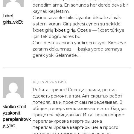
denedim ama. En sonunda her derde deva bir
kaynak keşfettim.
1xbet
Casino sevenler bilir. Uyarıları dikkate alarak
giris_vkEt
sistemi kurun. Giriş adresi aynen şu şekilde:
1xbet giriş
1xbet giriş
. Özetle — 1xbet türkiye
için tek doğru adres bu.
Canlı destek anında yardımcı oluyor. Kimseye
zararım dokunmaz — başka yerde aramaya
gerek yok. Selametle…
10 juin 2026 à 13h01
Ребята, привет! Соседи залили, решил
сделать ремонт, а там. Акт скрытых работ
потерял, да и проект сам переделывал. В
skolko stoit
общем, теперь легализовывать этот бардак
yzakonit
придётся официально. И тут встал вопрос:
pereplanirovk
перепланировка квартиры цена
y_ylet
перепланировка квартиры цена
просто
интересно, стоимость согласования