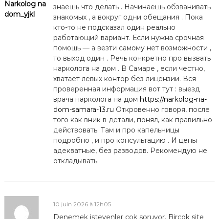
Narkolog na
знаешь что делать . Начинаешь обзванивать
dom_yjkl
знакомых , а вокруг одни обещания . Пока
кто-то не подсказал один реально
работающий вариант. Если нужна срочная
помощь — а везти самому нет возможности ,
то выход один . Речь конкретно про вызвать
нарколога на дом . В Самаре , если честно,
хватает левых контор без лицензии. Вся
проверенная информация вот тут : выезд
врача нарколога на дом
https://narkolog-na-
dom-samara-13.ru
Откровенно говоря, после
того как вник в детали, понял, как правильно
действовать. Там и про капельницы
подробно , и про консультацию . И цены
адекватные, без разводов. Рекомендую не
откладывать.
10 juin 2026 à 12h05
Denemek isteyenler çok soruyor. Birçok site