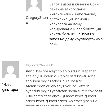
Запоя вывод в клинике Сочи:
лечение алкогольной
интоксикации, капельница,
GregorySnun
детоксикация, помощь
c
нарколога на дому,
кодирование и реабилитация.
Узнать больше –
вывод из
запоя на дому круглосуточно в
сочи
10 juin 2026 à 2h08
Kendi başıma araştırırken buldum. Kapanan
siteler yüzünden güvenim sarsılmıştı. Ama
sonunda doğru adresi buldum işte.
1xbet
Merak edenler için söylüyorum. Sistem
giris_tqea
ayarlarını doğru yaptıktan sonra süreç çok basit.
Giriş adresi tam olarak şurada: 1xbet güncel
adres
1xbet güncel adres
. Anlatacağım şu ki —
1xbet spor bahislerinin adresi burası.