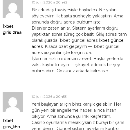
10 juin 2026 à 20h42
Bir arkadaş tavsiyesiyle başladım. Ne yalan
söyleyeyim ilk başta şüpheyle yaklaştım. Ama
sonunda doğru adresi buldum işte.
1xbet
Bilenler zaten anlar. Sistem ayarlarını doğru
giris_zrea
yaptıktan sonra süreç çok basit. Giriş adresi tam
olarak şurada: 1xbet güncel adres
1xbet güncel
adres
. Kısaca özet geçeyim — 1xbet güncel
adres arayanlar işte karşınızda.
İşlemler hızlı mı derseniz evet. Başka yerlerde
vakit kaybetmeyin — şikayet edecek bir şey
bulamadım. Gözünüz arkada kalmasın…
10 juin 2026 à 20h53
Yeni başlayanlar için biraz karışık gelebilir. Her
gün yeni bir engelleme haberi alınca insan
bıkıyor. Ama sonunda şu linki keşfettim.
1xbet
Casino oyunlarına meraklıysanız burayı bir şans
giris_liEn
verin derim. Güncel sistem ayarlarını kontrol