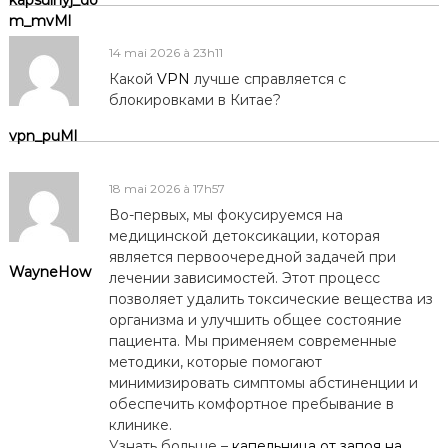
m_mvMl
14 mai 2026 à 23h11
Какой
VPN
лучше справляется с
блокировками в Китае?
vpn_puMl
18 mai 2026 à 17h57
Во-первых, мы фокусируемся на
медицинской детоксикации, которая
является первоочередной задачей при
WayneHow
лечении зависимостей. Этот процесс
позволяет удалить токсические вещества из
организма и улучшить общее состояние
пациента. Мы применяем современные
методики, которые помогают
минимизировать симптомы абстиненции и
обеспечить комфортное пребывание в
клинике.
Узнать больше –
капельница от запоя на