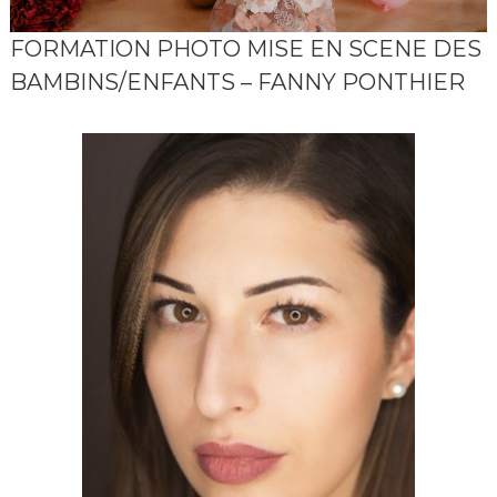
p
r
FORMATION PHOTO MISE EN SCENE DES
i
s
BAMBINS/ENFANTS – FANNY PONTHIER
e