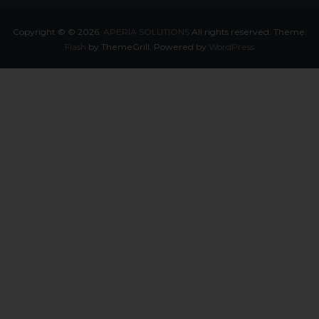
Copyright © © 2026.
APERIA SOLUTIONS
All rights reserved. Theme:
Flash
by ThemeGrill. Powered by
WordPress